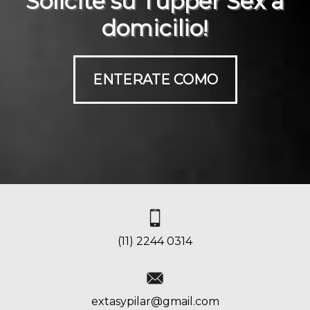
Solicite su Tupper Sex a
domicilio!
ENTERATE COMO
(11) 2244 0314
extasypilar@gmail.com