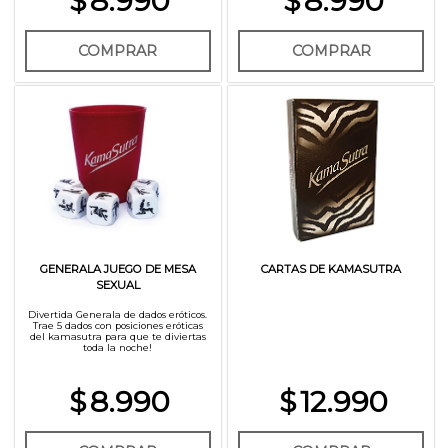
$
8.990
$
8.990
COMPRAR
COMPRAR
GENERALA JUEGO DE MESA
CARTAS DE KAMASUTRA
SEXUAL
Divertida Generala de dados eróticos.
Trae 5 dados con posiciones eróticas
del kamasutra para que te diviertas
toda la noche!
$
8.990
$
12.990