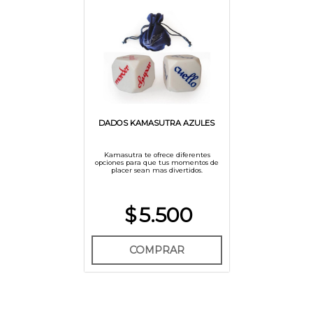
DADOS KAMASUTRA AZULES
Kamasutra te ofrece diferentes
opciones para que tus momentos de
placer sean mas divertidos.
$
5.500
COMPRAR