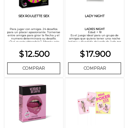
SEX ROULETTE SEX
LADY NIGHT
Para jugar con amigos. 24 desafíos
LADIES NIGHT
para un placer apasionante. Túrnense
Edad: + 18
entre amigos para girar la flecha y el
Es el juego ideal para un grupo de
numero determinara su desafío.
amigas que quiera tener una noche
¿Qué puesto obtendrás? Afronta este
íntima y divertida dejando de lado por
apasionante reto y experimenta
un rato a los hombres.
placer e intimidad juntos. A disfrutar!
Los 4 mazos divididos en "Just for
$
12.500
$
17.900
Incluye QR con 5 relatos eroticos!
fans", "Personal Life", "Sex and
relationships" e "Intimate Mood"
harán que una reunión simple y
cotidiana sea diferente y alocada.
OBJETIVO: Cada jugadora deberá
juntar la mayor cantidad de cartas
COMPRAR
COMPRAR
posibles respondiendo o haciendo lo
que las mismas indican. El resto de
las mujeres tienen la posibilidad de
cuestionar y opinar sobre la respuesta
de la jugadora y pueden decidir si se
queda con la carta o no.Gana la
jugadora qué más cartas obtenga.
CÓMO JUGAR: Separen las cartas en
sus cuatro mazos distintos. Empieza
la jugadora de menor edad tirando el
dado para saber que carta. Sí toca uno
de los dados comodín xxv la jugadora
podrá elegir la. Luego continúa la
jugadora a su derecha.
En el caso de que alguien se niegue
a responder lo que indica la carta, se
la va a tener que pasar a la jugadora
a su derecha, si está tampoco puede
responder la carta se pasa por todo el